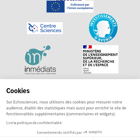
Explorer, s’exprimer, rentrer en contact : Echosciences
Cookies
Centre-Val de Loire est le réseau social des acteurs de
Sur Echosciences, nous utilisons des cookies pour mesurer notre
sciences et de technologies du territoire. Propulsé par
audience, établir des statistiques mais aussi pour enrichir le site de
Centre•Sciences
/ Contact : echosciences@centre-
fonctionnalités supplémentaires (commentaires et widgets).
sciences.fr
Lire la politique de confidentialité
Consentements certifiés par
Mentions légales
|
Politique de confidentialité
|
CGU