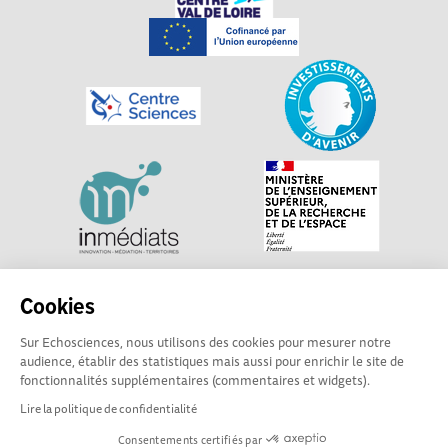
Explorer, s’exprimer, rentrer en contact : Echosciences
Cookies
Centre-Val de Loire est le réseau social des acteurs de
Sur Echosciences, nous utilisons des cookies pour mesurer notre
sciences et de technologies du territoire. Propulsé par
audience, établir des statistiques mais aussi pour enrichir le site de
Centre•Sciences
/ Contact : echosciences@centre-
fonctionnalités supplémentaires (commentaires et widgets).
sciences.fr
Lire la politique de confidentialité
Consentements certifiés par
Mentions légales
|
Politique de confidentialité
|
CGU