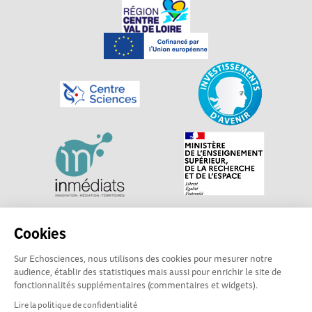
Explorer, s’exprimer, rentrer en contact : Echosciences
Cookies
Centre-Val de Loire est le réseau social des acteurs de
Sur Echosciences, nous utilisons des cookies pour mesurer notre
sciences et de technologies du territoire. Propulsé par
audience, établir des statistiques mais aussi pour enrichir le site de
Centre•Sciences
/ Contact : echosciences@centre-
fonctionnalités supplémentaires (commentaires et widgets).
sciences.fr
Lire la politique de confidentialité