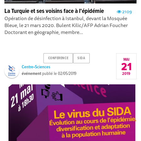
La Turquie et ses voisins face à l’épidémie
2109
Opération de désinfection à Istanbul, devant la Mosquée
Bleue, le 21 mars 2020. Bulent Kilic/AFP Adrian Foucher
Doctorant en géographie, membre...
CONFERENCE
SIDA
MAI
21
Centre•Sciences
événement
publié le
02/05/2019
2019