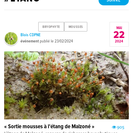
SUIVRE
BRYOPHYTE
MOUSSES
MAI
22
Blois CDPNE
événement
publié le
23/02/2024
2024
« Sortie mousses à l’étang de Malzoné »
905