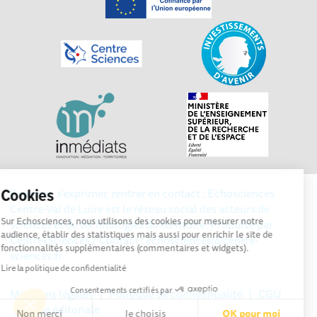
Explorer, s’exprimer, rentrer en contact : Echosciences
Cookies
Centre-Val de Loire est le réseau social des acteurs de
Sur Echosciences, nous utilisons des cookies pour mesurer notre
sciences et de technologies du territoire. Propulsé par
audience, établir des statistiques mais aussi pour enrichir le site de
Centre•Sciences
/ Contact : echosciences@centre-
fonctionnalités supplémentaires (commentaires et widgets).
sciences.fr
Lire la politique de confidentialité
Consentements certifiés par
Mentions légales
|
Politique de confidentialité
|
CGU
|
Ligne éditoriale
Non merci
Je choisis
OK pour moi