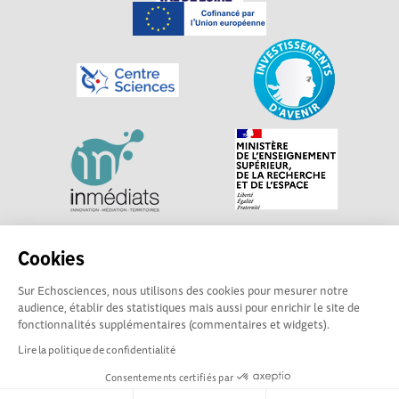
Explorer, s’exprimer, rentrer en contact : Echosciences
Cookies
Centre-Val de Loire est le réseau social des acteurs de
Sur Echosciences, nous utilisons des cookies pour mesurer notre
sciences et de technologies du territoire. Propulsé par
audience, établir des statistiques mais aussi pour enrichir le site de
Centre•Sciences
/ Contact : echosciences@centre-
fonctionnalités supplémentaires (commentaires et widgets).
sciences.fr
Lire la politique de confidentialité
Consentements certifiés par
Mentions légales
|
Politique de confidentialité
|
CGU