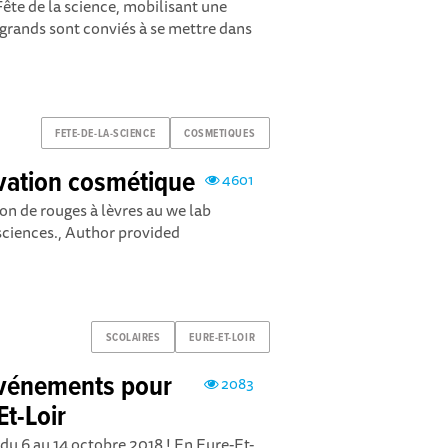
Fête de la science, mobilisant une
t grands sont conviés à se mettre dans
FETE-DE-LA-SCIENCE
COSMETIQUES
ovation cosmétique
4601
ion de rouges à lèvres au we lab
iences., Author provided
SCOLAIRES
EURE-ET-LOIR
 Événements pour
2083
Et-Loir
 du 6 au 14 octobre 2018 ! En Eure-Et-