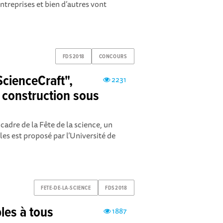
entreprises et bien d’autres vont
FDS2018
CONCOURS
ScienceCraft",
2231
 construction sous
cadre de la Fête de la science, un
es est proposé par l’Université de
FETE-DE-LA-SCIENCE
FDS2018
les à tous
1887