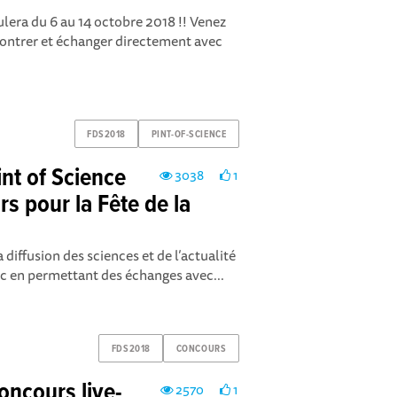
ulera du 6 au 14 octobre 2018 !! Venez
contrer et échanger directement avec
FDS2018
PINT-OF-SCIENCE
int of Science
3038
1
rs pour la Fête de la
a diffusion des sciences et de l’actualité
ic en permettant des échanges avec...
FDS2018
CONCOURS
Concours live-
2570
1