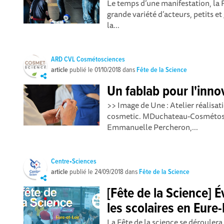
Le temps d’une manifestation, la 
grande variété d’acteurs, petits e
la...
ARD CVL Cosmétosciences
article
publié le
01/10/2018
dans
Fête de la Science
Un fablab pour l'inn
>> Image de Une : Atelier réalisat
cosmetic. MDuchateau-Cosmétosc
Emmanuelle Percheron,...
Centre•Sciences
article
publié le
24/09/2018
dans
Fête de la Science
[Fête de la Science]
les scolaires en Eure-
La Fête de la science se déroulera