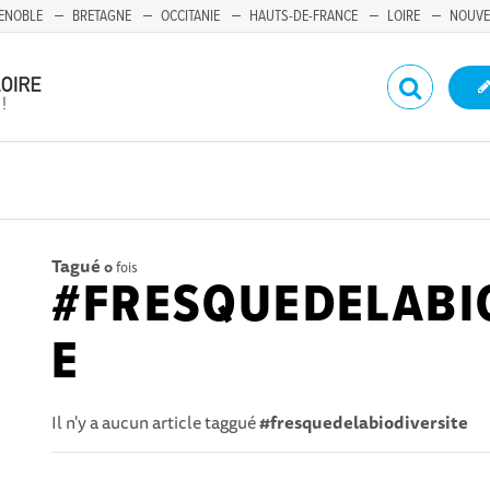
ENOBLE
BRETAGNE
OCCITANIE
HAUTS-DE-FRANCE
LOIRE
NOUVE
Tagué
0
fois
#FRESQUEDELABI
E
Il n'y a aucun article taggué
#fresquedelabiodiversite