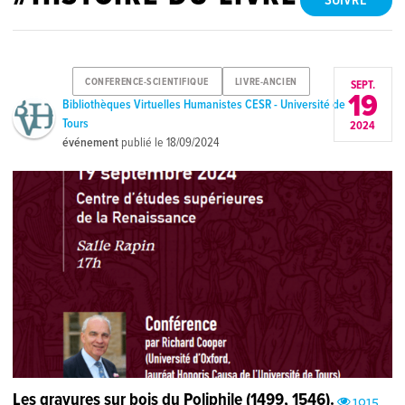
SUIVRE
CONFERENCE-SCIENTIFIQUE
LIVRE-ANCIEN
SEPT.
19
Bibliothèques Virtuelles Humanistes CESR - Université de
Tours
2024
événement
publié le
18/09/2024
Les gravures sur bois du Poliphile (1499, 1546).
1015