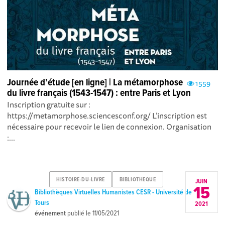
Journée d’étude [en ligne] | La métamorphose
1559
du livre français (1543-1547) : entre Paris et Lyon
Inscription gratuite sur :
https://metamorphose.sciencesconf.org/ L’inscription est
nécessaire pour recevoir le lien de connexion. Organisation
:...
HISTOIRE-DU-LIVRE
BIBLIOTHEQUE
JUIN
15
Bibliothèques Virtuelles Humanistes CESR - Université de
Tours
2021
événement
publié le
11/05/2021