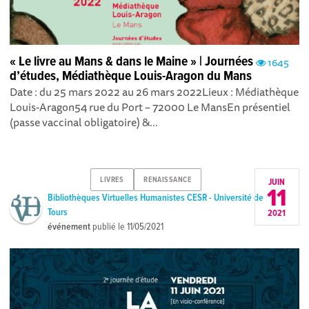
« Le livre au Mans & dans le Maine » | Journées
1645
d’études, Médiathèque Louis-Aragon du Mans
Date : du 25 mars 2022 au 26 mars 2022Lieux : Médiathèque
Louis-Aragon54 rue du Port – 72000 Le MansEn présentiel
(passe vaccinal obligatoire) &...
LIVRES
RENAISSANCE
JUIN
11
Bibliothèques Virtuelles Humanistes CESR - Université de
Tours
2021
événement
publié le
11/05/2021