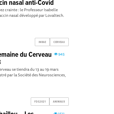
in nasal anti-Covid
yez crainte : le Professeur Isabelle
accin nasal développé par Lovaltech.
INRAE
CERVEAU
Semaine du Cerveau
945
3
erveau se tiendra du 13 au 19 mars
tré par la Société des Neurosciences,
FDS2021
ANIMAUX
1511