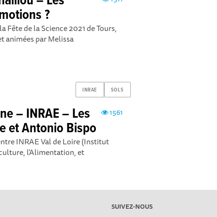
aillou – Les
émotions ?
 la Fête de la Science 2021 de Tours,
et animées par Melissa
INRAE
SOLS
nne – INRAE – Les
1561
e et Antonio Bispo
ntre INRAE Val de Loire (Institut
ulture, l’Alimentation, et
SUIVEZ-NOUS