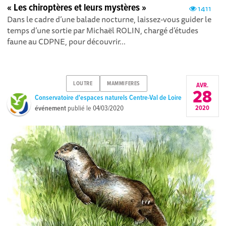
« Les chiroptères et leurs mystères »
1411
Dans le cadre d’une balade nocturne, laissez-vous guider le
temps d’une sortie par Michaël ROLIN, chargé d’études
faune au CDPNE, pour découvrir...
LOUTRE
MAMMIFERES
AVR.
28
Conservatoire d'espaces naturels Centre-Val de Loire
événement
publié le
04/03/2020
2020