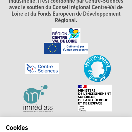
industrielle. Il est coordonné par Centre•Sciences
avec le soutien du Conseil régional Centre-Val de
Loire et du Fonds Européen de Développement
Régional.
Explorer, s’exprimer, rentrer en contact : Echosciences
Cookies