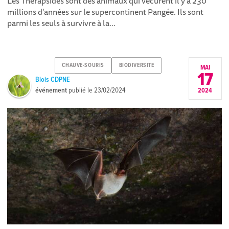
Les Thérapsides sont des animaux qui vécurent il y a 230
millions d'années sur le supercontinent Pangée. Ils sont
parmi les seuls à survivre à la...
CHAUVE-SOURIS
BIODIVERSITE
MAI
17
Blois CDPNE
événement
publié le
23/02/2024
2024