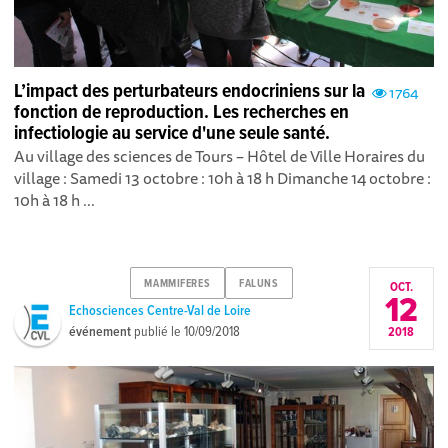
L’impact des perturbateurs endocriniens sur la
1764
fonction de reproduction. Les recherches en
infectiologie au service d'une seule santé.
Au village des sciences de Tours – Hôtel de Ville Horaires du
village : Samedi 13 octobre : 10h à 18 h Dimanche 14 octobre :
10h à 18 h ...
MAMMIFERES
FALUNS
OCT.
12
Echosciences Centre-Val de Loire
événement
publié le
10/09/2018
2018