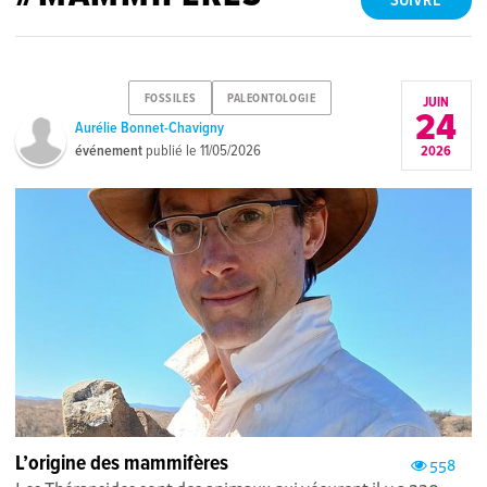
SUIVRE
FOSSILES
PALEONTOLOGIE
JUIN
24
Aurélie Bonnet-Chavigny
événement
publié le
11/05/2026
2026
L’origine des mammifères
558