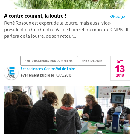
À contre courant, la loutre !
2092
René Rosoux est expert de la loutre, mais aussi vice-
président du Cen Centre-Val de Loire et membre du CNPN. Il
parlera de la loutre, de son retour...
PERTURBATEURS-ENDOCRINIENS
PHYSIOLOGIE
OCT.
13
Echosciences Centre-Val de Loire
événement
publié le
10/09/2018
2018