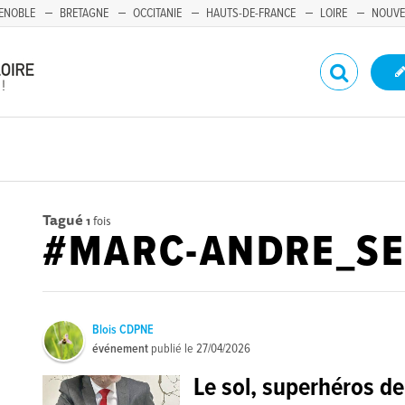
ENOBLE
BRETAGNE
OCCITANIE
HAUTS-DE-FRANCE
LOIRE
NOUVE
Tagué
1
fois
#MARC-ANDRE_SE
Blois CDPNE
événement
publié le
27/04/2026
Le sol, superhéros d