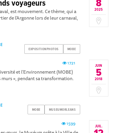
8
ands voyageurs
2025
naval, est mouvement. Ce thème, qui a
ier de l’Argonne lors de leur carnaval,
BE
EXPOSITIONPHOTOS
MOBE
1721
JUIN
5
iversité et l’Environnement (MOBE)
s murs », pendant sa transformation.
2018
BE
MOBE
MUSEUMORLEANS
1599
JUIL.
les-murs, le Muséum prête à la Ville de