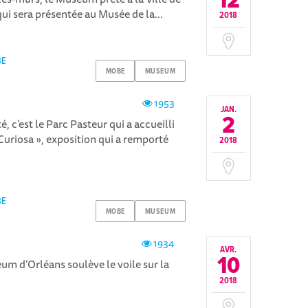
12
ui sera présentée au Musée de la...
2018
BE
MOBE
MUSEUM
1953
JAN.
2
 c’est le Parc Pasteur qui a accueilli
uriosa », exposition qui a remporté
2018
BE
MOBE
MUSEUM
1934
AVR.
10
um d’Orléans soulève le voile sur la
2018