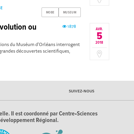
BE
MOBE
MUSEUM
Evolution ou
1878
AVR.
5
2018
ctions du Muséum d'Orléans interrogent
grandes découvertes scientifiques,
SUIVEZ-NOUS
ielle. Il est coordonné par Centre•Sciences
e Développement Régional.