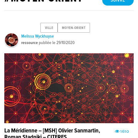
SUIVRE
VILLE
MOYEN-ORIENT
Melissa Wyckhuyse
ressource
publiée le
29/10/2020
La Méridienne – [MSH] Olivier Sanmartin,
1610
Roman Stadniki – CITERES