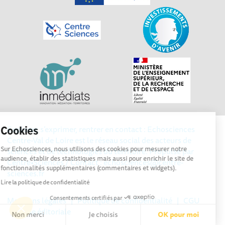
Explorer, s’exprimer, rentrer en contact : Echosciences
Cookies
Centre-Val de Loire est le réseau social des acteurs de
Sur Echosciences, nous utilisons des cookies pour mesurer notre
sciences et de technologies du territoire. Propulsé par
audience, établir des statistiques mais aussi pour enrichir le site de
Centre•Sciences
/ Contact : echosciences@centre-
fonctionnalités supplémentaires (commentaires et widgets).
sciences.fr
Lire la politique de confidentialité
Consentements certifiés par
Mentions légales
|
Politique de confidentialité
|
CGU
|
Ligne éditoriale
Non merci
Je choisis
OK pour moi