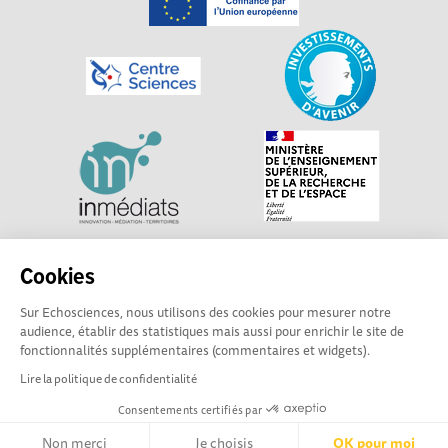
Explorer, s’exprimer, rentrer en contact : Echosciences
Cookies
Centre-Val de Loire est le réseau social des acteurs de
Sur Echosciences, nous utilisons des cookies pour mesurer notre
sciences et de technologies du territoire. Propulsé par
audience, établir des statistiques mais aussi pour enrichir le site de
Centre•Sciences
/ Contact : echosciences@centre-
fonctionnalités supplémentaires (commentaires et widgets).
sciences.fr
Lire la politique de confidentialité
Consentements certifiés par
Mentions légales
|
Politique de confidentialité
|
CGU
|
Ligne éditoriale
Non merci
Je choisis
OK pour moi