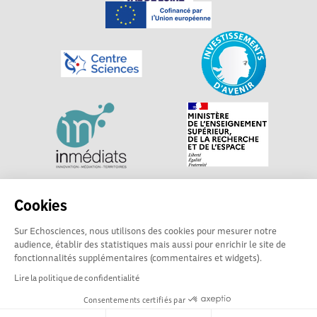
Explorer, s’exprimer, rentrer en contact : Echosciences
Cookies
Centre-Val de Loire est le réseau social des acteurs de
Sur Echosciences, nous utilisons des cookies pour mesurer notre
sciences et de technologies du territoire. Propulsé par
audience, établir des statistiques mais aussi pour enrichir le site de
Centre•Sciences
/ Contact : echosciences@centre-
fonctionnalités supplémentaires (commentaires et widgets).
sciences.fr
Lire la politique de confidentialité
Consentements certifiés par
Mentions légales
|
Politique de confidentialité
|
CGU