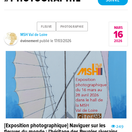
SUIVRE
FLEUVE
PHOTOGRAPHIE
MARS
16
MSH Val de Loire
événement
publié le
17/03/2026
2026
[Exposition photographique] Naviguer sur les
249
fleuves du monde : l'héritage des Peuples riverains