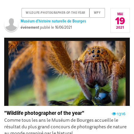
WILDLIFE-PHOTOGRAPHER-OF-THE-YEAR
WPY
MAI
19
Muséum d'histoire naturelle de Bourges
événement
publié le
16/06/2021
2021
"Wildlife photographer of the year"
1316
Comme tous les ans le Muséum de Bourges accueille le
résultat du plus grand concours de photographes de nature
au monde organisé par le Natural...