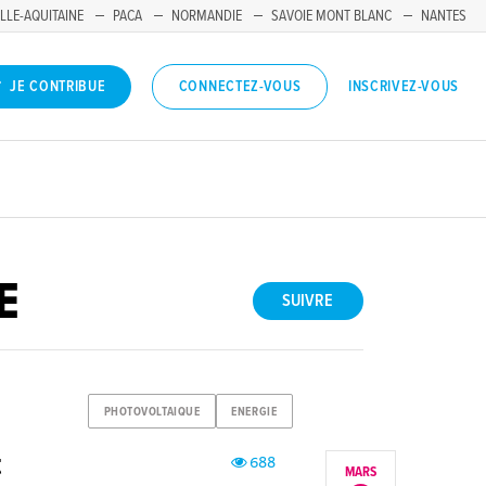
LLE-AQUITAINE
PACA
NORMANDIE
SAVOIE MONT BLANC
NANTES
INSCRIVEZ-VOUS
JE CONTRIBUE
CONNECTEZ-VOUS
E
SUIVRE
PHOTOVOLTAIQUE
ENERGIE
t
688
MARS