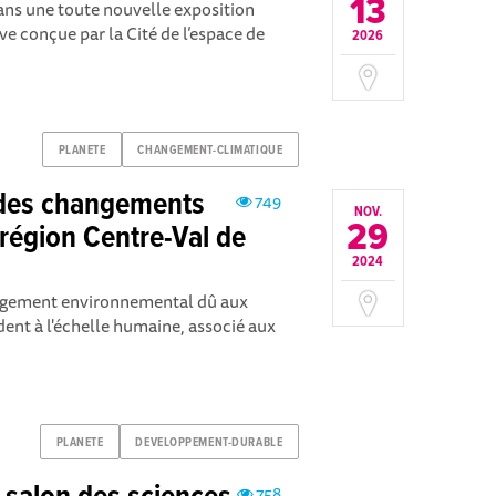
13
ans une toute nouvelle exposition
e conçue par la Cité de l’espace de
2026
PLANETE
CHANGEMENT-CLIMATIQUE
 des changements
749
NOV.
29
 région Centre-Val de
2024
angement environnemental dû aux
ent à l'échelle humaine, associé aux
PLANETE
DEVELOPPEMENT-DURABLE
758