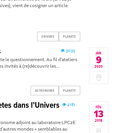
ives), vient de cosigner un article
UNIVERS
PLANETE
s
3035
JAN.
9
ite le questionnement. Au fil d'ateliers
s invités à (re)découvrir les...
2020
ASTRONOMIE
PLANETE
ètes dans l’Univers
2181
FÉV.
13
2018
tronome adjoint au laboratoire LPC2E
re d’autres mondes « semblables au