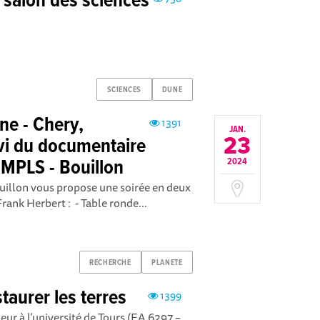
u salon des sciences
SCIENCES
DUNE
ne - Chery,
1391
JAN.
23
ivi du documentaire
MPLS - Bouillon
2024
ouillon vous propose une soirée en deux
rank Herbert : - Table ronde...
RECHERCHE
PLANETE
taurer les terres
1399
ur à l’université de Tours (EA 6297 –