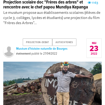
Projection scolaire doc "Frères des arbres" et
1163
rencontre avec le chef papou Mundiya Kepanga
Le muséum propose aux établissements scolaires (élèves de
cycle 3, collèges, lycées et étudiants) une projection du film
"Frères des Arbres"...
PROJECTION-DEBAT
AUTOCHTONES
MAI
23
Muséum d'histoire naturelle de Bourges
événement
publié le
27/04/2022
2022