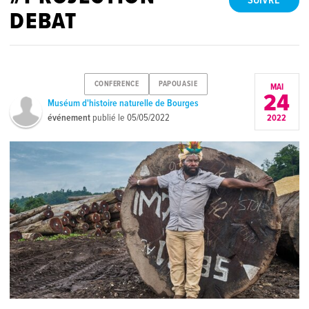
SUIVRE
DEBAT
CONFERENCE
PAPOUASIE
MAI
24
Muséum d'histoire naturelle de Bourges
événement
publié le
05/05/2022
2022