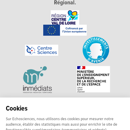
Régional.
Explorer, s’exprimer, rentrer en contact : Echosciences
Cookies
Centre-Val de Loire est le réseau social des acteurs de
Sur Echosciences, nous utilisons des cookies pour mesurer notre
sciences et de technologies du territoire. Propulsé par
audience, établir des statistiques mais aussi pour enrichir le site de
Centre•Sciences
/ Contact : echosciences@centre-
fonctionnalités supplémentaires (commentaires et widgets).