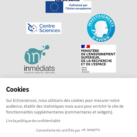
Explorer, s’exprimer, rentrer en contact : Echosciences
Cookies
Centre-Val de Loire est le réseau social des acteurs de
Sur Echosciences, nous utilisons des cookies pour mesurer notre
sciences et de technologies du territoire. Propulsé par
audience, établir des statistiques mais aussi pour enrichir le site de
Centre•Sciences
/ Contact : echosciences@centre-
fonctionnalités supplémentaires (commentaires et widgets).
sciences.fr
Lire la politique de confidentialité
Consentements certifiés par
Mentions légales
|
Politique de confidentialité
|
CGU