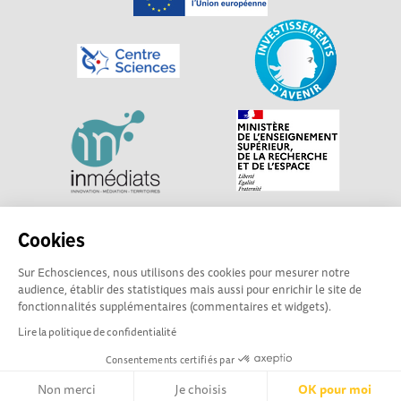
Explorer, s’exprimer, rentrer en contact : Echosciences
Cookies
Centre-Val de Loire est le réseau social des acteurs de
Sur Echosciences, nous utilisons des cookies pour mesurer notre
sciences et de technologies du territoire. Propulsé par
audience, établir des statistiques mais aussi pour enrichir le site de
Centre•Sciences
/ Contact : echosciences@centre-
fonctionnalités supplémentaires (commentaires et widgets).
sciences.fr
Lire la politique de confidentialité
Consentements certifiés par
Mentions légales
|
Politique de confidentialité
|
CGU
|
Ligne éditoriale
Non merci
Je choisis
OK pour moi