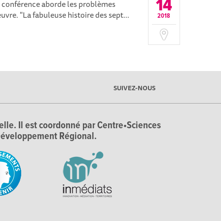
14
tte conférence aborde les problèmes
euvre. "La fabuleuse histoire des sept...
2018
SUIVEZ-NOUS
ielle. Il est coordonné par Centre•Sciences
e Développement Régional.