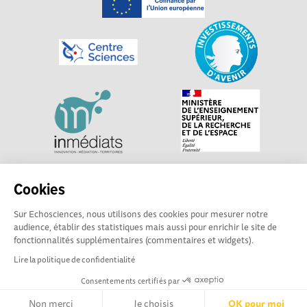
Explorer, s’exprimer, rentrer en contact : Echosciences
Cookies
Centre-Val de Loire est le réseau social des acteurs de
Sur Echosciences, nous utilisons des cookies pour mesurer notre
sciences et de technologies du territoire. Propulsé par
audience, établir des statistiques mais aussi pour enrichir le site de
Centre•Sciences
/ Contact : echosciences@centre-
fonctionnalités supplémentaires (commentaires et widgets).
sciences.fr
Lire la politique de confidentialité
Consentements certifiés par
Mentions légales
|
Politique de confidentialité
|
CGU
|
Ligne éditoriale
Non merci
Je choisis
OK pour moi