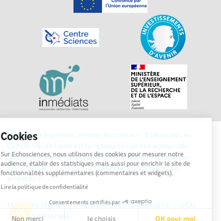
Explorer, s’exprimer, rentrer en contact : Echosciences
Cookies
Centre-Val de Loire est le réseau social des acteurs de
Sur Echosciences, nous utilisons des cookies pour mesurer notre
sciences et de technologies du territoire. Propulsé par
audience, établir des statistiques mais aussi pour enrichir le site de
Centre•Sciences
/ Contact : echosciences@centre-
fonctionnalités supplémentaires (commentaires et widgets).
sciences.fr
Lire la politique de confidentialité
Consentements certifiés par
Mentions légales
|
Politique de confidentialité
|
CGU
|
Ligne éditoriale
Non merci
Je choisis
OK pour moi