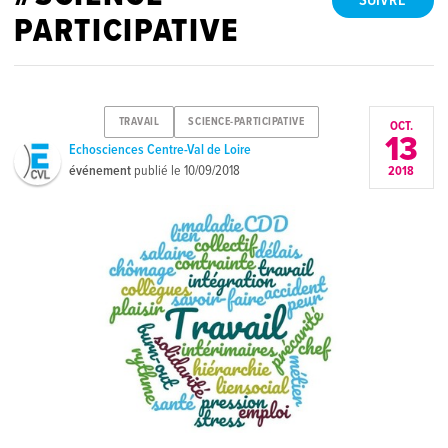
SUIVRE
PARTICIPATIVE
TRAVAIL
SCIENCE-PARTICIPATIVE
OCT.
13
Echosciences Centre-Val de Loire
événement
publié le
10/09/2018
2018