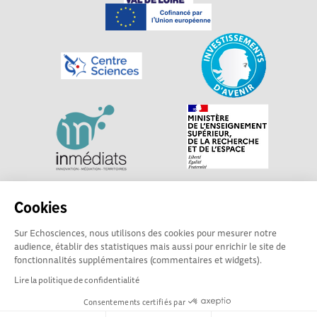
Explorer, s’exprimer, rentrer en contact : Echosciences
Cookies
Centre-Val de Loire est le réseau social des acteurs de
Sur Echosciences, nous utilisons des cookies pour mesurer notre
sciences et de technologies du territoire. Propulsé par
audience, établir des statistiques mais aussi pour enrichir le site de
Centre•Sciences
/ Contact : echosciences@centre-
fonctionnalités supplémentaires (commentaires et widgets).
sciences.fr
Lire la politique de confidentialité
Consentements certifiés par
Mentions légales
|
Politique de confidentialité
|
CGU