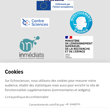
Explorer, s’exprimer, rentrer en contact : Echosciences
Cookies
Centre-Val de Loire est le réseau social des acteurs de
Sur Echosciences, nous utilisons des cookies pour mesurer notre
sciences et de technologies du territoire. Propulsé par
audience, établir des statistiques mais aussi pour enrichir le site de
Centre•Sciences
/ Contact : echosciences@centre-
fonctionnalités supplémentaires (commentaires et widgets).
sciences.fr
Lire la politique de confidentialité
Consentements certifiés par
Mentions légales
|
Politique de confidentialité
|
CGU