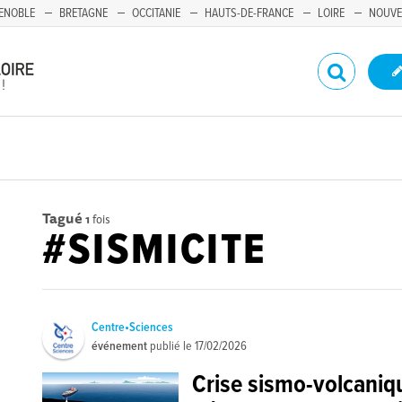
ENOBLE
BRETAGNE
OCCITANIE
HAUTS-DE-FRANCE
LOIRE
NOUVE
Tagué
1
fois
#SISMICITE
Centre•Sciences
événement
publié le
17/02/2026
Crise sismo-volcaniq