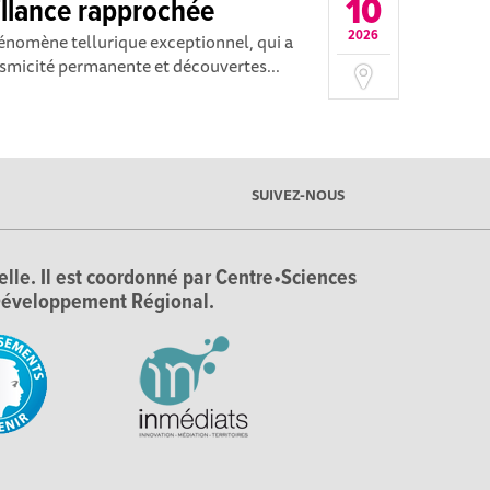
10
illance rapprochée
2026
énomène tellurique exceptionnel, qui a
Sismicité permanente et découvertes...
SUIVEZ-NOUS
ielle. Il est coordonné par Centre•Sciences
e Développement Régional.