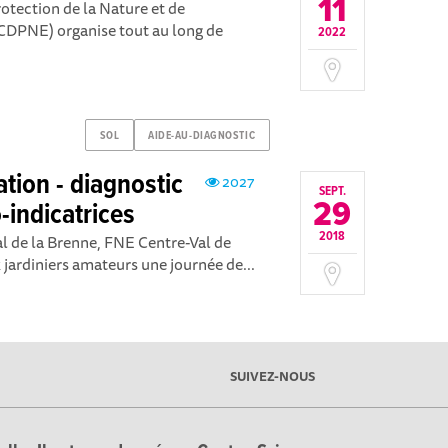
11
otection de la Nature et de
(CDPNE) organise tout au long de
2022
SOL
AIDE-AU-DIAGNOSTIC
ation - diagnostic
2027
SEPT.
29
-indicatrices
2018
al de la Brenne, FNE Centre-Val de
jardiniers amateurs une journée de...
SUIVEZ-NOUS