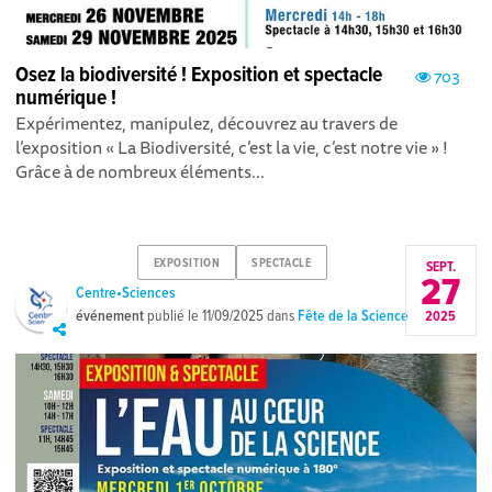
Osez la biodiversité ! Exposition et spectacle
703
numérique !
Expérimentez, manipulez, découvrez au travers de
l’exposition « La Biodiversité, c’est la vie, c’est notre vie » !
Grâce à de nombreux éléments...
EXPOSITION
SPECTACLE
SEPT.
27
Centre•Sciences
événement
publié le
11/09/2025
dans
Fête de la Science
2025