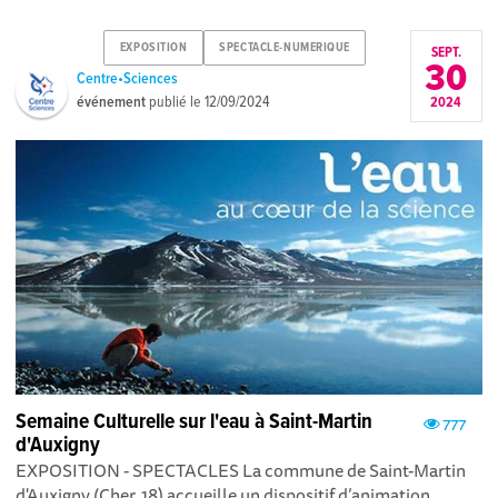
EXPOSITION
SPECTACLE-NUMERIQUE
SEPT.
30
Centre•Sciences
événement
publié le
12/09/2024
2024
Semaine Culturelle sur l'eau à Saint-Martin
777
d'Auxigny
EXPOSITION - SPECTACLES La commune de Saint-Martin
d'Auxigny (Cher, 18) accueille un dispositif d’animation