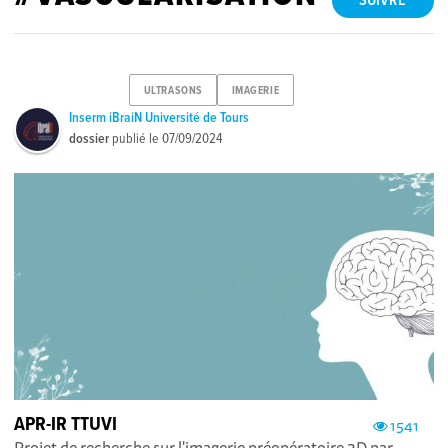
SUIVRE
ULTRASONS
IMAGERIE
Inserm iBraiN Université de Tours
dossier
publié le
07/09/2024
APR-IR TTUVI
1541
Projet de recherche sur l'imagerie préopératoire 3D par