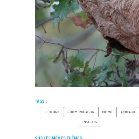
TAGS :
ECOLOGIE
COMMUNICATION
CHIMIE
ANIMAUX
INSECTES
SUR LES MÊMES THÈMES