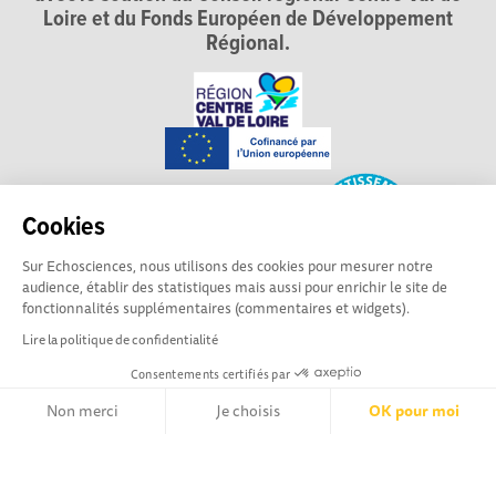
Loire et du Fonds Européen de Développement
Régional.
Cookies
Sur Echosciences, nous utilisons des cookies pour mesurer notre
audience, établir des statistiques mais aussi pour enrichir le site de
fonctionnalités supplémentaires (commentaires et widgets).
Lire la politique de confidentialité
Consentements certifiés par
Non merci
Je choisis
OK pour moi
Explorer, s’exprimer, rentrer en contact : Echosciences
Axeptio consent
Plateforme de Gestion du Consentement : Personnalisez vos Opt
Centre-Val de Loire est le réseau social des acteurs de
sciences et de technologies du territoire. Propulsé par