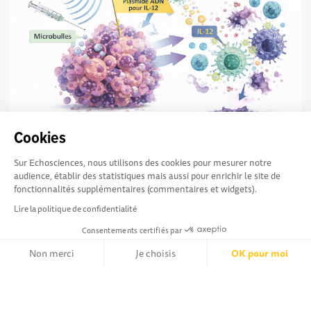
Quand les ultrasons aident le système
881
Cookies
immunitaire à lutter contre le cancer
Et si des ultrasons pouvaient aider notre système
Sur Echosciences, nous utilisons des cookies pour mesurer notre
immunitaire à mieux combattre le cancer ? C’est le pari du
audience, établir des statistiques mais aussi pour enrichir le site de
projet de recherche IRIS, récemment...
fonctionnalités supplémentaires (commentaires et widgets).
Lire la politique de confidentialité
Consentements certifiés par
Non merci
Je choisis
OK pour moi
Axeptio consent
Explorer, s’exprimer,
Conditions Générales d'utilisation
Plateforme de Gestion du Consentement : Personnalisez vos Opt
rentrer en contact :