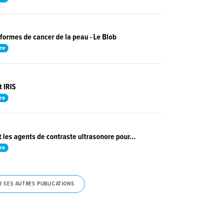
 formes de cancer de la peau - Le Blob
re
t IRIS
re
t les agents de contraste ultrasonore pour...
re
R SES AUTRES PUBLICATIONS