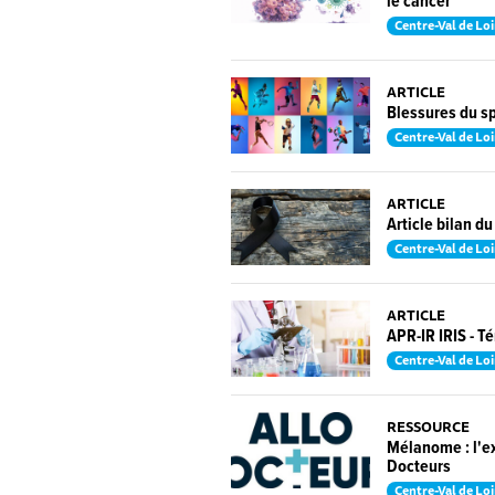
le cancer
Centre-Val de Loi
ARTICLE
Blessures du spo
Centre-Val de Loi
ARTICLE
Article bilan du
Centre-Val de Loi
ARTICLE
APR-IR IRIS - 
Centre-Val de Loi
RESSOURCE
Mélanome : l'ex
Docteurs
Centre-Val de Loi