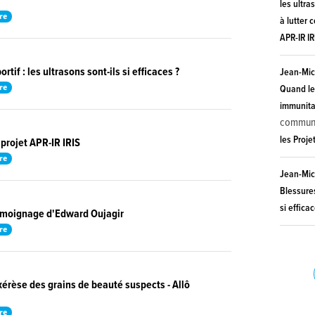
les ultra
re
à lutter 
APR-IR IR
rtif : les ultrasons sont-ils si efficaces ?
Jean-Mic
re
Quand le
immunitai
commun
les Proje
 projet APR-IR IRIS
re
Jean-Mic
Blessures
si efficac
Témoignage d'Edward Oujagir
re
érèse des grains de beauté suspects - Allô
re