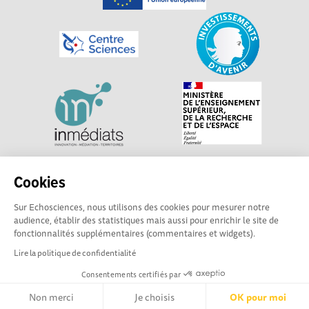
Explorer, s’exprimer, rentrer en contact : Echosciences
Cookies
Centre-Val de Loire est le réseau social des acteurs de
Sur Echosciences, nous utilisons des cookies pour mesurer notre
sciences et de technologies du territoire. Propulsé par
audience, établir des statistiques mais aussi pour enrichir le site de
Centre•Sciences
/ Contact : echosciences@centre-
fonctionnalités supplémentaires (commentaires et widgets).
sciences.fr
Lire la politique de confidentialité
Consentements certifiés par
Mentions légales
|
Politique de confidentialité
|
CGU
|
Ligne éditoriale
Non merci
Je choisis
OK pour moi