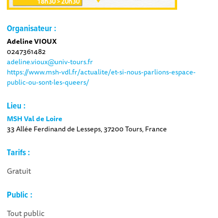
Organisateur :
Adeline VIOUX
0247361482
adeline.vioux@univ-tours.fr
https://www.msh-vdl.fr/actualite/et-si-nous-parlions-espace-
public-ou-sont-les-queers/
Lieu :
MSH Val de Loire
33 Allée Ferdinand de Lesseps, 37200 Tours, France
Tarifs :
Gratuit
Public :
Tout public