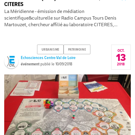
CITERES
La Méridienne - émission de médiation
scientifique&culturelle sur Radio Campus Tours Denis
Martouzet, chercheur affilié au laboratoire CITERES,...
URBANISME
PATRIMOINE
OCT.
13
Echosciences Centre-Val de Loire
événement
publié le
10/09/2018
2018