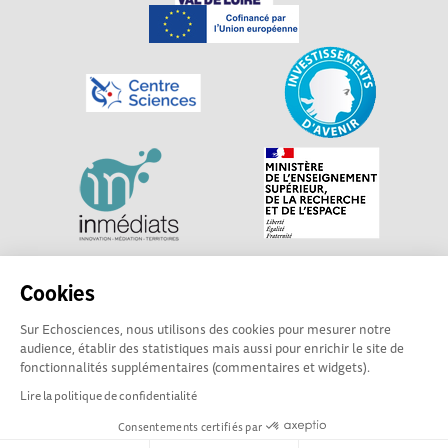
Explorer, s’exprimer, rentrer en contact : Echosciences
Cookies
Centre-Val de Loire est le réseau social des acteurs de
Sur Echosciences, nous utilisons des cookies pour mesurer notre
sciences et de technologies du territoire. Propulsé par
audience, établir des statistiques mais aussi pour enrichir le site de
Centre•Sciences
/ Contact : echosciences@centre-
fonctionnalités supplémentaires (commentaires et widgets).
sciences.fr
Lire la politique de confidentialité
Consentements certifiés par
Mentions légales
|
Politique de confidentialité
|
CGU