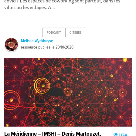
covid ? Les espaces de coworking sont partout, dans les
villes ou les villages. A...
PODCAST
CITERES
Melissa Wyckhuyse
ressource
publiée le
29/10/2020
La Méridienne – [MSH] – Denis Martouzet,
1174