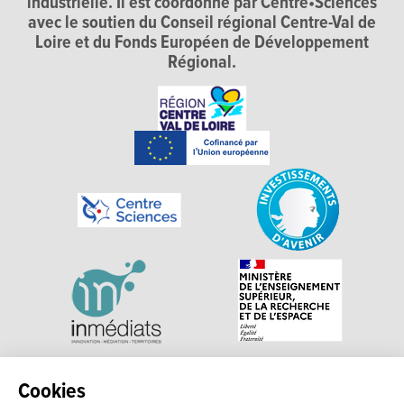
industrielle. Il est coordonné par Centre•Sciences
avec le soutien du Conseil régional Centre-Val de
Loire et du Fonds Européen de Développement
Régional.
Explorer, s’exprimer, rentrer en contact : Echosciences
Cookies