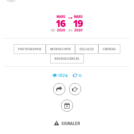
MARS
MARS
16
19
du
au
2020
2020
PHOTOGRAPHIE
MICROSCOPIE
CELLULES
CERVEAU
NEUROSCIENCES
1674
0
SIGNALER