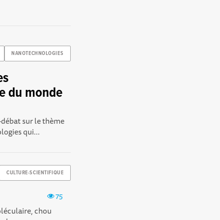
NANOTECHNOLOGIES
es
ce du monde
-débat sur le thème
ogies qui...
CULTURE-SCIENTIFIQUE
75
oléculaire, chou