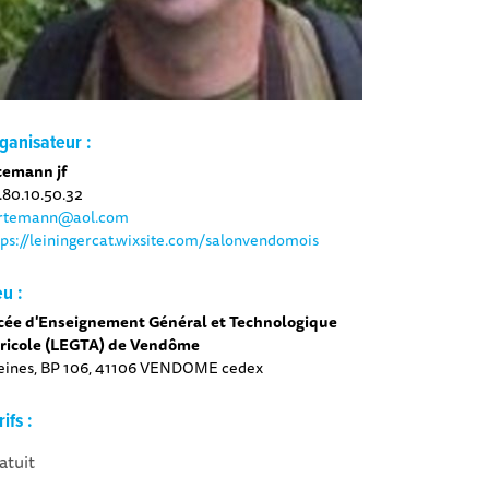
ganisateur :
temann jf
.80.10.50.32
rtemann@aol.com
tps://leiningercat.wixsite.com/salonvendomois
eu :
cée d'Enseignement Général et Technologique
ricole (LEGTA) de Vendôme
eines, BP 106, 41106 VENDOME cedex
rifs :
atuit