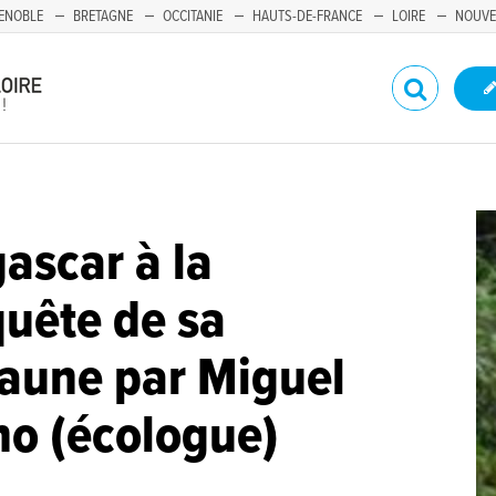
ENOBLE
BRETAGNE
OCCITANIE
HAUTS-DE-FRANCE
LOIRE
NOUVE
scar à la
uête de sa
aune par Miguel
o (écologue)