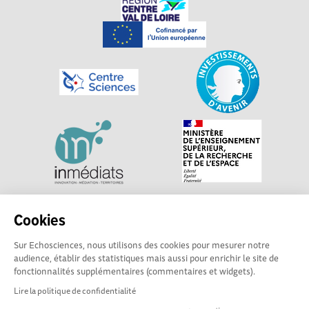
Explorer, s’exprimer, rentrer en contact : Echosciences
Cookies
Centre-Val de Loire est le réseau social des acteurs de
Sur Echosciences, nous utilisons des cookies pour mesurer notre
sciences et de technologies du territoire. Propulsé par
audience, établir des statistiques mais aussi pour enrichir le site de
Centre•Sciences
/ Contact : echosciences@centre-
fonctionnalités supplémentaires (commentaires et widgets).
sciences.fr
Lire la politique de confidentialité