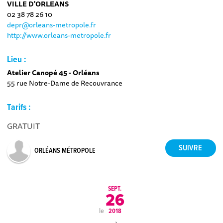
VILLE D'ORLEANS
02 38 78 26 10
depr@orleans-metropole.fr
http://www.orleans-metropole.fr
Lieu :
Atelier Canopé 45 - Orléans
55 rue Notre-Dame de Recouvrance
Tarifs :
GRATUIT
ORLÉANS MÉTROPOLE
SEPT.
26
le
2018