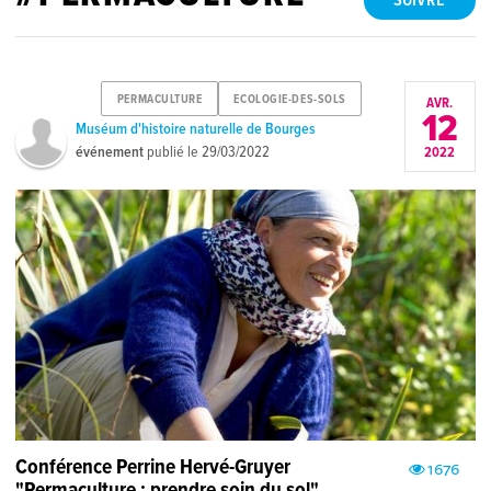
SUIVRE
PERMACULTURE
ECOLOGIE-DES-SOLS
AVR.
12
Muséum d'histoire naturelle de Bourges
événement
publié le
29/03/2022
2022
Conférence Perrine Hervé-Gruyer
1676
"Permaculture : prendre soin du sol"