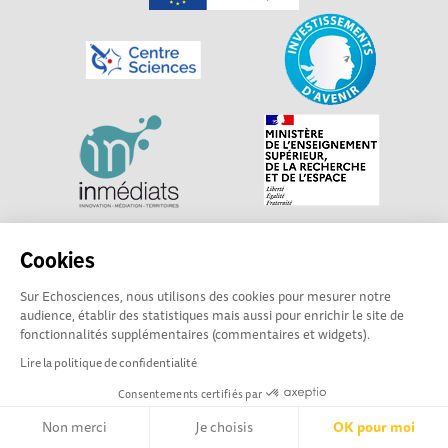
Explorer, s’exprimer, rentrer en contact : Echosciences
Cookies
Centre-Val de Loire est le réseau social des acteurs de
Sur Echosciences, nous utilisons des cookies pour mesurer notre
sciences et de technologies du territoire. Propulsé par
audience, établir des statistiques mais aussi pour enrichir le site de
Centre•Sciences
/ Contact : echosciences@centre-
fonctionnalités supplémentaires (commentaires et widgets).
sciences.fr
Lire la politique de confidentialité
Consentements certifiés par
Mentions légales
|
Politique de confidentialité
|
CGU
|
Ligne éditoriale
Non merci
Je choisis
OK pour moi