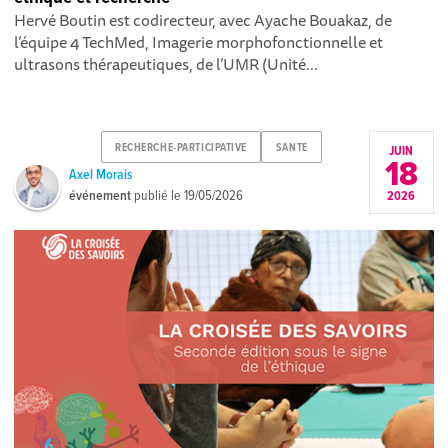
Hervé Boutin est codirecteur, avec Ayache Bouakaz, de
l’équipe 4 TechMed, Imagerie morphofonctionnelle et
ultrasons thérapeutiques, de l’UMR (Unité...
RECHERCHE-PARTICIPATIVE
SANTE
JUIN
18
Axel Morais
événement
publié le
19/05/2026
2026