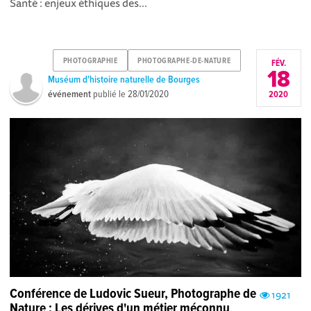
Santé : enjeux éthiques des...
PHOTOGRAPHIE
PHOTOGRAPHE-DE-NATURE
FÉV.
18
Muséum d'histoire naturelle de Bourges
événement
publié le
28/01/2020
2020
Conférence de Ludovic Sueur, Photographe de
1921
Nature : Les dérives d'un métier méconnu