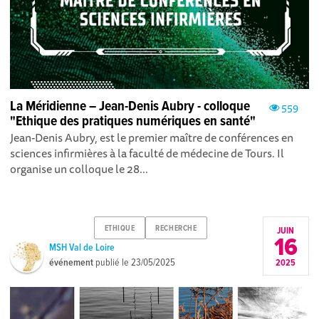
La Méridienne – Jean-Denis Aubry - colloque
559
"Ethique des pratiques numériques en santé"
Jean-Denis Aubry, est le premier maître de conférences en
sciences infirmières à la faculté de médecine de Tours. Il
organise un colloque le 28...
ETHIQUE
RECHERCHE
JUIN
16
MSH Val de Loire
événement
publié le
23/05/2025
2025