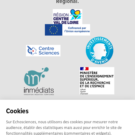
Régional.
Explorer, s’exprimer, rentrer en contact : Echosciences
Cookies
Centre-Val de Loire est le réseau social des acteurs de
Sur Echosciences, nous utilisons des cookies pour mesurer notre
sciences et de technologies du territoire. Propulsé par
audience, établir des statistiques mais aussi pour enrichir le site de
Centre•Sciences
/ Contact : echosciences@centre-
fonctionnalités supplémentaires (commentaires et widgets).