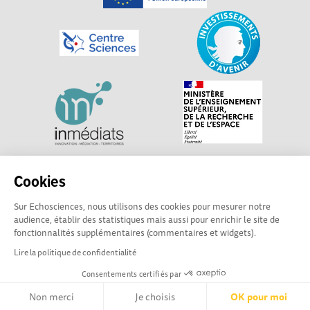
Explorer, s’exprimer, rentrer en contact : Echosciences
Cookies
Centre-Val de Loire est le réseau social des acteurs de
Sur Echosciences, nous utilisons des cookies pour mesurer notre
sciences et de technologies du territoire. Propulsé par
audience, établir des statistiques mais aussi pour enrichir le site de
Centre•Sciences
/ Contact : echosciences@centre-
fonctionnalités supplémentaires (commentaires et widgets).
sciences.fr
Lire la politique de confidentialité
Consentements certifiés par
Mentions légales
|
Politique de confidentialité
|
CGU
|
Ligne éditoriale
Non merci
Je choisis
OK pour moi