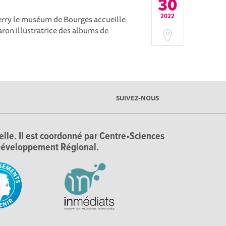
30
2022
Berry le muséum de Bourges accueille
aron illustratrice des albums de
SUIVEZ-NOUS
ielle. Il est coordonné par Centre•Sciences
e Développement Régional.