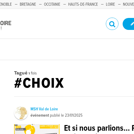
ENOBLE
BRETAGNE
OCCITANIE
HAUTS-DE-FRANCE
LOIRE
NOUVE
Tagué
1
fois
#CHOIX
MSH Val de Loire
événement
publié le
23/01/2025
Et si nous parlions… 