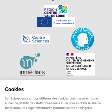
Explorer, s’exprimer, rentrer en contact : Echosciences
Cookies
Centre-Val de Loire est le réseau social des acteurs de
Sur Echosciences, nous utilisons des cookies pour mesurer notre
sciences et de technologies du territoire. Propulsé par
audience, établir des statistiques mais aussi pour enrichir le site de
Centre•Sciences
/ Contact : echosciences@centre-
fonctionnalités supplémentaires (commentaires et widgets).
sciences.fr