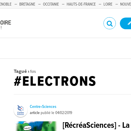
ENOBLE
BRETAGNE
OCCITANIE
HAUTS-DE-FRANCE
LOIRE
NOUVE
Tagué
1
fois
#ELECTRONS
Centre•Sciences
article
publié le
04/02/2019
[RécréaSciences] - La 